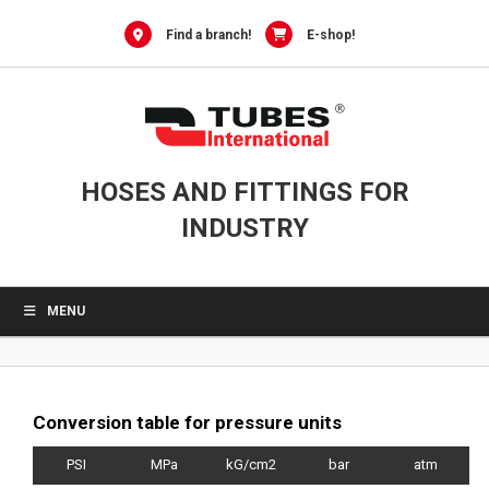
0
Skip
to
Find a branch!
E-shop!
content
HOSES AND FITTINGS FOR
INDUSTRY
MENU
Conversion table for pressure units
PSI
MPa
kG/cm2
bar
atm